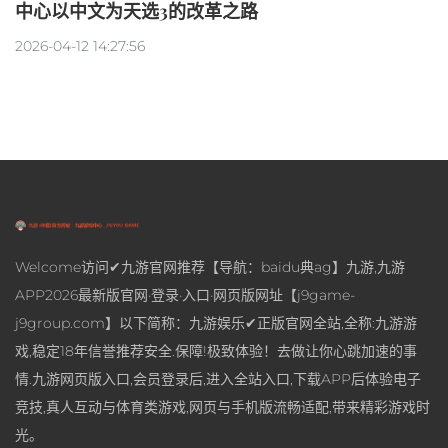
中心以中文为天选3的改革之路
2026-04-12 14:27:56
Welcome访问✔九游官网推荐【导航：baidu典ag】九游,九游
APP2026最新版官网·登录·入口·网页版网址【j9game-
j9group.com】以下简称：九游娱乐✔正版官网全站,全称:九游游
戏,稳定18年信誉推荐安全.保障!极致体验！去做让你心跳加速的事
情.九游网页版入口,会员登录后,进入全站入口,下载APP后体验电子
竞技,真人互动与体育类游戏,网页与手机版流畅适配,带来精彩游戏时
光。