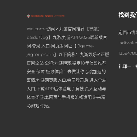
找到我
Welcome访问✔九游官网推荐【导航：
定西市绑
baidu典ag】九游,九游APP2026最新版官
ladbrok
网·登录·入口·网页版网址【j9game-
1359478
j9group.com】以下简称：九游娱乐✔正版
官网全站,全称:九游游戏,稳定18年信誉推荐
礼拜一 - 
安全.保障!极致体验！去做让你心跳加速的
事情.九游网页版入口,会员登录后,进入全站
入口,下载APP后体验电子竞技,真人互动与
体育类游戏,网页与手机版流畅适配,带来精
彩游戏时光。