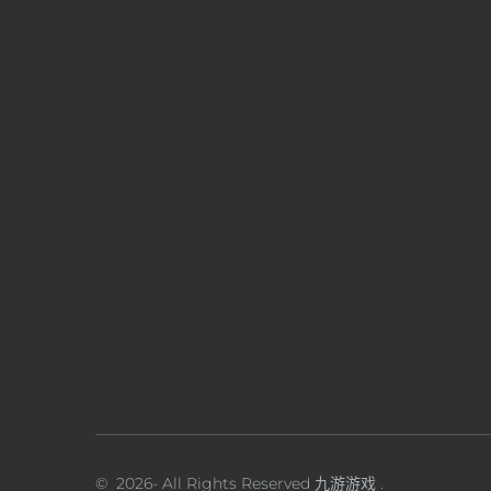
©
2026
- All Rights Reserved
九游游戏
.