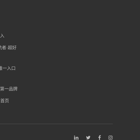
加入
航者-超好
官网唯一入口
戏第一品牌
区首页